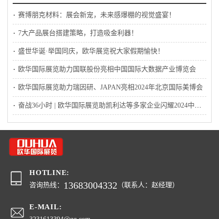
赛博朋克材料：展会新宠，未来感爆棚的视觉盛宴！
7大产品展台搭建策略，打造吸金利器！
盛世华诞·举国同庆，欧华展览祝大家假期愉快！
欧华国际展览助力国联股份亮相中国国际大数据产业博览会
欧华国际展览助力瑞因研、JAPAN亮相2024年北京国际美博会
奋战36小时 | 欧华国际展览助凯利达等多家企业闪耀2024中国国际铝工业展会
HOTLINE:
13683004332
咨询热线：
（联系人：赵经理）
E-MAIL: