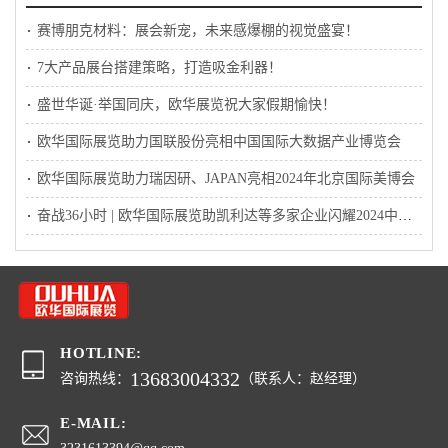
赛博朋克材料：展会新宠，未来感爆棚的视觉盛宴！
7大产品展台搭建策略，打造吸金利器！
盛世华诞·举国同庆，欧华展览祝大家假期愉快！
欧华国际展览助力国联股份亮相中国国际大数据产业博览会
欧华国际展览助力瑞因研、JAPAN亮相2024年北京国际美博会
奋战36小时 | 欧华国际展览助凯利达等多家企业闪耀2024中国国际铝工业展会
HOTLINE:
13683004332
咨询热线：
（联系人：赵经理）
E-MAIL: