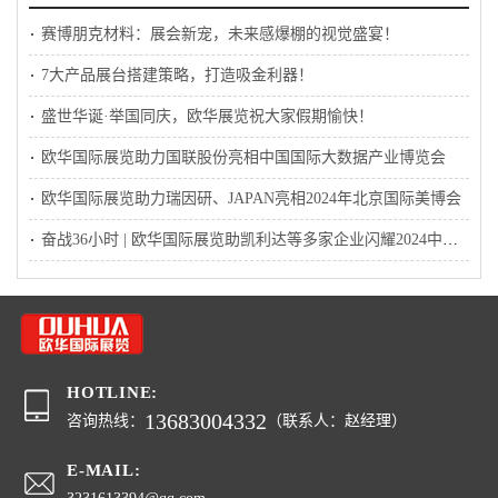
赛博朋克材料：展会新宠，未来感爆棚的视觉盛宴！
7大产品展台搭建策略，打造吸金利器！
盛世华诞·举国同庆，欧华展览祝大家假期愉快！
欧华国际展览助力国联股份亮相中国国际大数据产业博览会
欧华国际展览助力瑞因研、JAPAN亮相2024年北京国际美博会
奋战36小时 | 欧华国际展览助凯利达等多家企业闪耀2024中国国际铝工业展会
HOTLINE:
13683004332
咨询热线：
（联系人：赵经理）
E-MAIL: